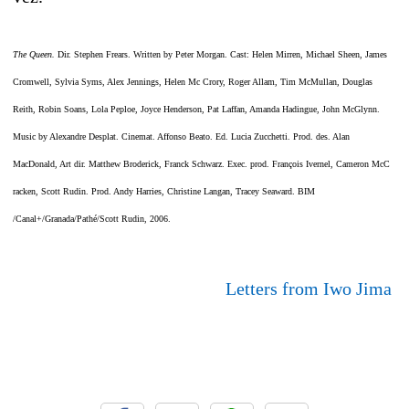
The Queen.
Dir. Stephen Frears. Written by Peter Morgan. Cast: Helen Mirren, Michael Sheen, James
Cromwell, Sylvia Syms, Alex Jennings, Helen Mc Crory, Roger Allam, Tim McMullan, Douglas
Reith, Robin Soans, Lola Peploe, Joyce Henderson, Pat Laffan, Amanda Hadingue, John McGlynn.
Music by Alexandre Desplat. Cinemat. Affonso Beato. Ed. Lucia Zucchetti. Prod. des. Alan
MacDonald, Art dir. Matthew Broderick, Franck Schwarz. Exec. prod. François Ivernel, Cameron McC
racken, Scott Rudin. Prod. Andy Harries, Christine Langan, Tracey Seaward. BIM
/Canal+/Granada/Pathé/Scott Rudin, 2006.
Letters from Iwo Jima