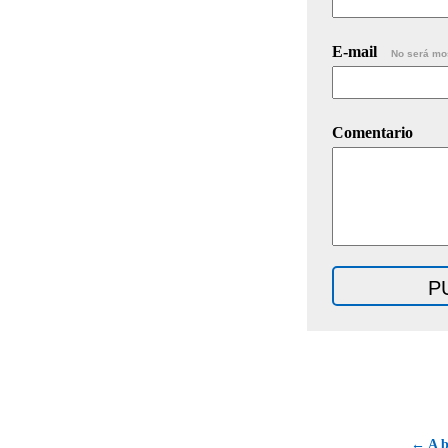
E-mail
No será mo
Comentario
← A b