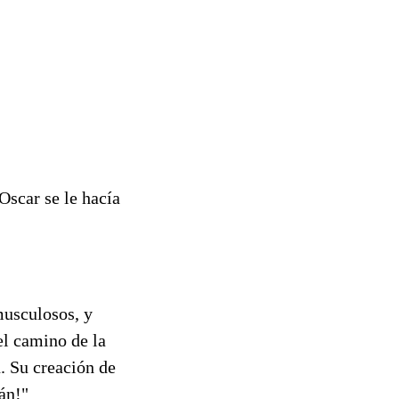
Oscar se le hacía
musculosos, y
el camino de la
. Su creación de
án!"