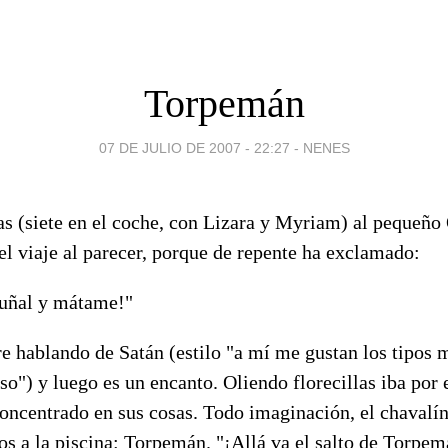
Torpemán
07 DE JULIO DE 2007 - 22:27
-
NENES
s (siete en el coche, con Lizara y Myriam) al pequeño 
el viaje al parecer, porque de repente ha exclamado:
puñal y mátame!"
e hablando de Satán (estilo "a mí me gustan los tipos 
o") y luego es un encanto. Oliendo florecillas iba por 
oncentrado en sus cosas. Todo imaginación, el chavalín
tos a la piscina: Torpemán. "¡Allá va el salto de Torpem