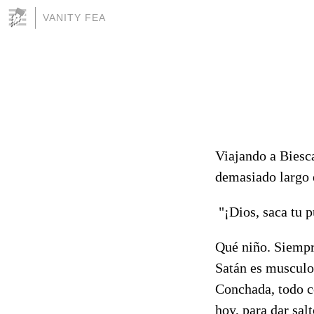
VANITY FEA
Viajando a Biesca
demasiado largo 
"¡Dios, saca tu 
Qué niño. Siempr
Satán es musculos
Conchada, todo c
hoy, para dar sal