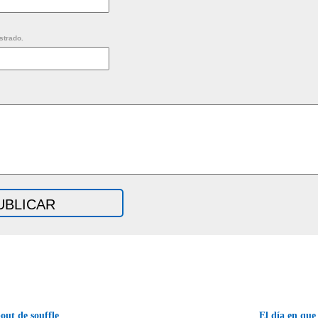
strado.
out de souffle
El día en que