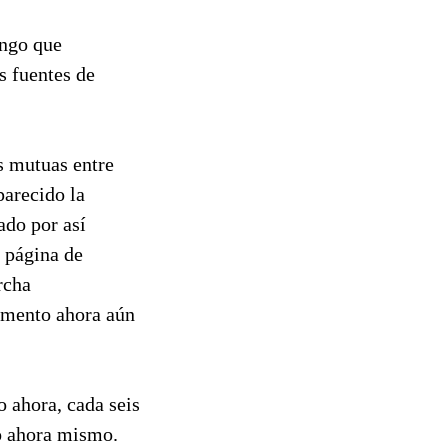
ngo que
s fuentes de
s mutuas entre
parecido la
ado por así
a página de
rcha
omento ahora aún
o ahora, cada seis
do ahora mismo.