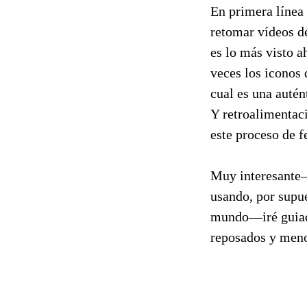
En primera línea
retomar vídeos d
es lo más visto 
veces los iconos 
cual es una autén
Y retroalimentaci
este proceso de f
Muy interesante—
usando, por supue
mundo—iré guiado
reposados y meno