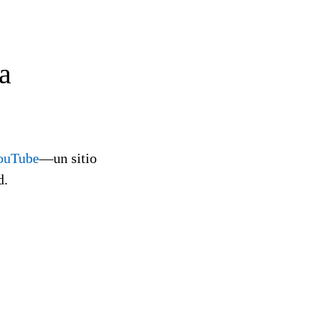
a
ouTube
—un sitio
d.