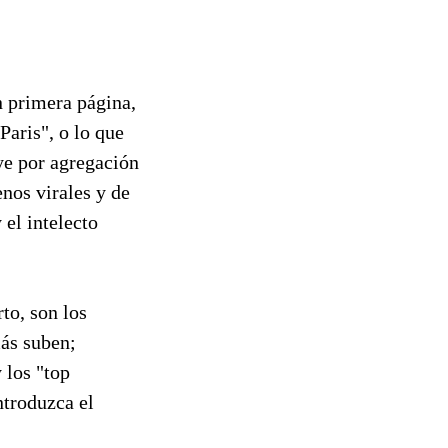
n primera página,
aris", o lo que
ye por agregación
nos virales y de
 el intelecto
to, son los
más suben;
 los "top
ntroduzca el