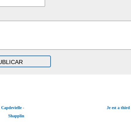
 Capdevielle -
Je est a thir
Shapplin