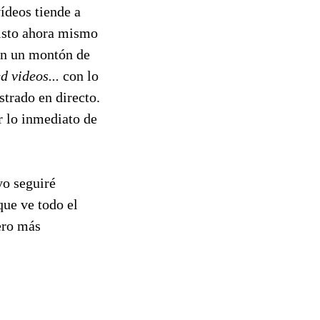
ídeos tiende a
visto ahora mismo
en un montón de
d videos...
con lo
trado en directo.
r lo inmediato de
yo seguiré
que ve todo el
ero más