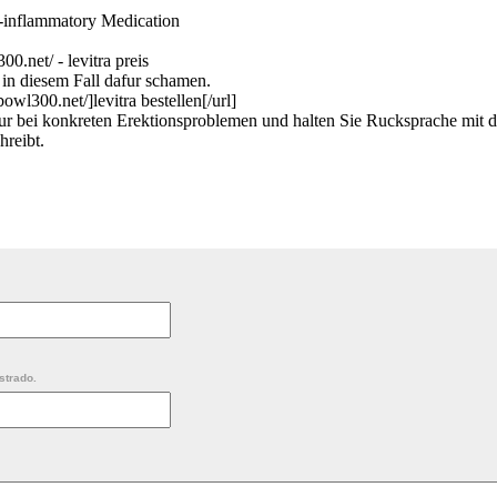
-inflammatory Medication
0.net/ - levitra preis
in diesem Fall dafur schamen.
owl300.net/]levitra bestellen[/url]
r bei konkreten Erektionsproblemen und halten Sie Rucksprache mit d
reibt.
strado.