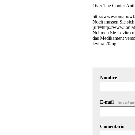
Over The Conter Anti
http://www.ioniabowl30
Noch mussen Sie sich 
[url=http://www.ioniab
Nehmen Sie Levitra nu
das Medikament versch
levitra 20mg
Nombre
E-mail
No será mo
Comentario