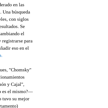
derado en las
I. Una búsqueda
les, con siglos
esultados. Se
cambiando el
 registrarse para
ñadir eso en el
.
 pues, "Chomsky"
cionamientos
món y Cajal",
ro es el mismo?—
to tuvo su mejor
rtamento)