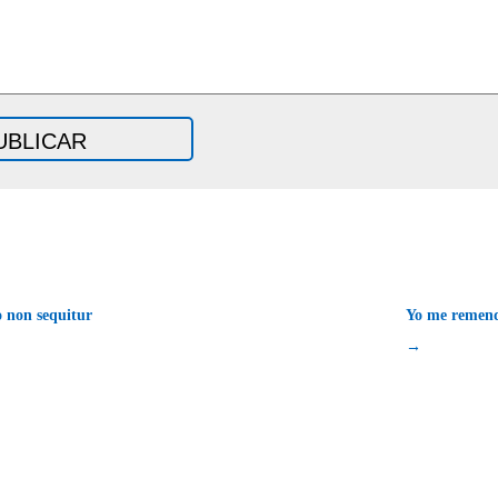
 non sequitur
Yo me remen
→