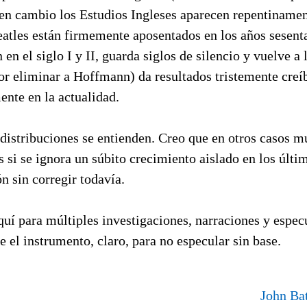
en cambio los Estudios Ingleses aparecen repentinamen
eatles están firmemente aposentados en los años sesent
 en el siglo I y II, guarda siglos de silencio y vuelve a
r eliminar a Hoffmann) da resultados tristemente creíb
nte en la actualidad.
distribuciones se entienden. Creo que en otros casos m
s si se ignora un súbito crecimiento aislado en los úl
ón sin corregir todavía.
uí para múltiples investigaciones, narraciones y espec
e el instrumento, claro, para no especular sin base.
John Bat