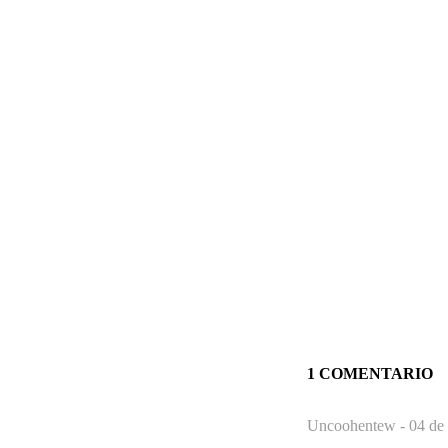
1 COMENTARIO
Uncoohentew -
04 de