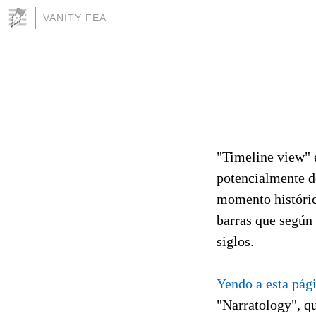
VANITY FEA
"Timeline view" 
potencialmente d
momento histórico
barras que según 
siglos.
Yendo a esta pág
"Narratology", qu