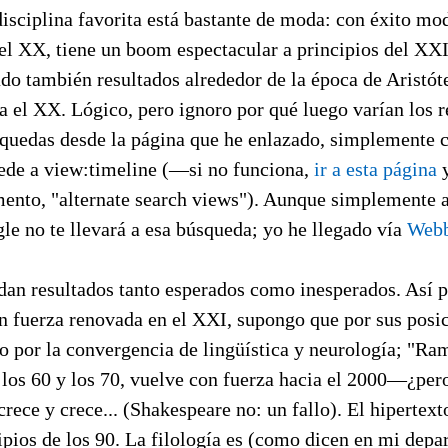
isciplina favorita está bastante de moda: con éxito mo
del XX, tiene un boom espectacular a principios del XX
do también resultados alrededor de la época de Aristóte
a el XX. Lógico, pero ignoro por qué luego varían los r
quedas desde la página que he enlazado, simplemente 
ede a view:timeline (—si no funciona,
ir a esta página
y
mento, "alternate search views"). Aunque simplemente a
le no te llevará a esa búsqueda; yo he llegado vía
Webb
dan resultados tanto esperados como inesperados. Así
n fuerza renovada en el XXI, supongo que por sus posi
lo por la convergencia de lingüística y neurología; "Ra
 los 60 y los 70, vuelve con fuerza hacia el 2000—¿pe
rece y crece... (Shakespeare no: un fallo). El hipertex
pios de los 90. La filología es (como dicen en mi depa