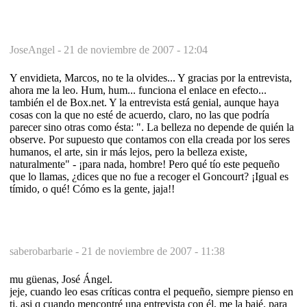
JoseAngel -
21 de noviembre de 2007 - 12:04
Y envidieta, Marcos, no te la olvides... Y gracias por la entrevista,
ahora me la leo. Hum, hum... funciona el enlace en efecto...
también el de Box.net. Y la entrevista está genial, aunque haya
cosas con la que no esté de acuerdo, claro, no las que podría
parecer sino otras como ésta: ". La belleza no depende de quién la
observe. Por supuesto que contamos con ella creada por los seres
humanos, el arte, sin ir más lejos, pero la belleza existe,
naturalmente" - ¡para nada, hombre! Pero qué tío este pequeño
que lo llamas, ¿dices que no fue a recoger el Goncourt? ¡Igual es
tímido, o qué! Cómo es la gente, jaja!!
saberobarbarie -
21 de noviembre de 2007 - 11:38
mu güenas, José Ángel.
jeje, cuando leo esas críticas contra el pequeño, siempre pienso en
ti. asi q cuando mencontré una entrevista con él, me la bajé. para