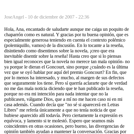
JoseAngel -
10 de diciembre de 2007 - 22:36
Hola, Ana, encantado de saludarte aunque me caiga un poquito de
chaparrón como es natural. Y gracias por tu buena opinión, que es
especialmente generosa teniendo en cuenta el contexto polémico
(polemiquillo, vamos) de la discusión. En lo tocante a la reseña,
disintiendo como disentimos sobre la novela, ¡creo que era
inevitable disentir sobre la reseña! Hasta creo que si lo piensas
bien igual reconoces que la novela no merece tan mala opinión- no
ya porque le dieran el Goncourt, sino porque ¿cuándo es la última
vez que se oyó hablar por aquí del premio Goncourt? En fin, que
por lo menos ha interesado, y mucho, al margen de sus defectos
que seguramente los tiene. Pero sí querría aclararte que de verdad
no me das mala noticia diciendo que te han publicado la reseña,
porque no era mi intención para nada intentar que no la
publicasen, válgame Dios, que a mí no me hacen caso ni en mi
casa además. Cuando decía que "no sé si aparecerá en Letras
Libres" me refería únicamente a que no tenía noticia de que
hubiese aparecido allí todavía. Pero ciertamente la expresión es
equívoca, y lamento si te molestó. Espero que seamos más
coincidentes en otras ocasiones, pero bueno, las divergencias de
opinión también ayudan a mantener la conversación. Gracias por