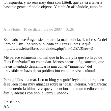
tu respuesta, y no seas muy dura con Littell, que ya va a tener a
bastante gente tirándole objetos. Y también alabándole, también.
Ana Nuño -
10 de diciembre de 2007 - 16:26
Estimado José Ángel, siento darte la mala noticia: sí, mi reseña del
libro de Littell ha sido publicada en Letras Libres. Aquí:
http://www.letraslibres.com/index.php?art=12572&rev=2
Me parece solamente normal que tu lectura y la que yo hago de
"Las Benévolas" no coincidan. Menos normal, lógicamente, que
hayas intentado descalificar la mía con el "innuendo" del
previsible rechazo de su publicación en una revista cultural.
Pero pelillos a la mar. Leo tu blog y seguiré leyéndolo porque en
él se leen cosas muy atinadas sobre la "cosa" literaria. Verbigracia:
no recuerdo la última vez que vi mencionado en un medio como
éste, y además con tino, a Percy Lubbock.
Un saludo,
AN