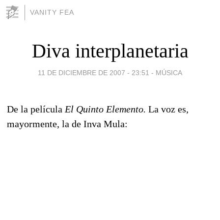
VANITY FEA
Diva interplanetaria
11 DE DICIEMBRE DE 2007 - 23:51
-
MÚSICA
De la película
El Quinto Elemento.
La voz es,
mayormente, la de Inva Mula: