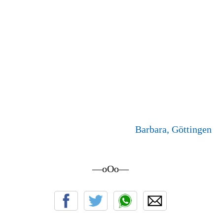
Barbara, Göttingen
—oOo—