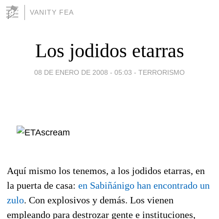
VANITY FEA
Los jodidos etarras
08 DE ENERO DE 2008 - 05:03
-
TERRORISMO
Aquí mismo los tenemos, a los jodidos etarras, en
la puerta de casa:
en Sabiñánigo han encontrado un
zulo
. Con explosivos y demás. Los vienen
empleando para destrozar gente e instituciones,