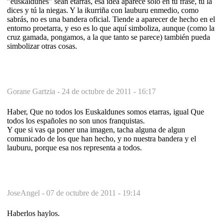
"euskaldunes" sean etarras, esa idea aparece sólo en tu frase, tú la
dices y tú la niegas. Y la ikurriña con lauburu enmedio, como
sabrás, no es una bandera oficial. Tiende a aparecer de hecho en el
entorno proetarra, y eso es lo que aquí simboliza, aunque (como la
cruz gamada, pongamos, a la que tanto se parece) también pueda
simbolizar otras cosas.
Gorane Gartzia -
24 de octubre de 2011 - 16:17
Haber, Que no todos los Euskaldunes somos etarras, igual Que
todos los españoles no son unos franquistas.
Y que si vas qa poner una imagen, tacha alguna de algun
comunicado de los que han hecho, y no nuestra bandera y el
lauburu, porque esa nos representa a todos.
JoseAngel -
07 de octubre de 2011 - 19:14
Haberlos haylos.