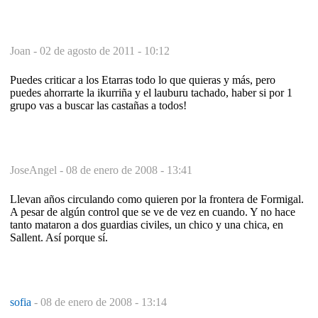
Joan -
02 de agosto de 2011 - 10:12
Puedes criticar a los Etarras todo lo que quieras y más, pero
puedes ahorrarte la ikurriña y el lauburu tachado, haber si por 1
grupo vas a buscar las castañas a todos!
JoseAngel -
08 de enero de 2008 - 13:41
Llevan años circulando como quieren por la frontera de Formigal.
A pesar de algún control que se ve de vez en cuando. Y no hace
tanto mataron a dos guardias civiles, un chico y una chica, en
Sallent. Así porque sí.
sofia
-
08 de enero de 2008 - 13:14