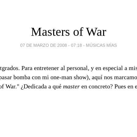
Masters of War
07 DE MARZO DE 2008 - 07:18
-
MÚSICAS MÍAS
tgrados. Para entretener al personal, y en especial a m
 pasar bomba con mi one-man show), aquí nos marcamo
of War." ¿Dedicada a qué
master
en concreto? Pues en e