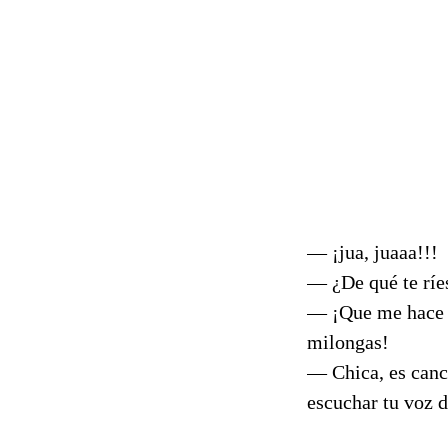
— ¡jua, juaaa!!!
— ¿De qué te ríes
— ¡Que me hace mu
milongas!
— Chica, es canci
escuchar tu voz d