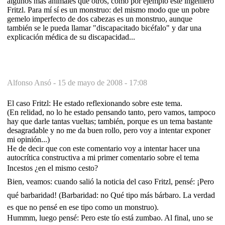
algunos más animales que otros, como por ejemplo este ingeniero
Fritzl. Para mí sí es un monstruo: del mismo modo que un pobre
gemelo imperfecto de dos cabezas es un monstruo, aunque
también se le pueda llamar "discapacitado bicéfalo" y dar una
explicación médica de su discapacidad...
Alfonso Ansó -
15 de mayo de 2008 - 17:08
El caso Fritzl: He estado reflexionando sobre este tema.
(En relidad, no lo he estado pensando tanto, pero vamos, tampoco
hay que darle tantas vueltas; también, porque es un tema bastante
desagradable y no me da buen rollo, pero voy a intentar exponer
mi opinión...)
He de decir que con este comentario voy a intentar hacer una
autocrítica constructiva a mi primer comentario sobre el tema
Incestos ¿en el mismo cesto?
Bien, veamos: cuando salió la noticia del caso Fritzl, pensé: ¡Pero
qué barbaridad! (Barbaridad: no Qué tipo más bárbaro. La verdad
es que no pensé en ese tipo como un monstruo).
Hummm, luego pensé: Pero este tío está zumbao. Al final, uno se