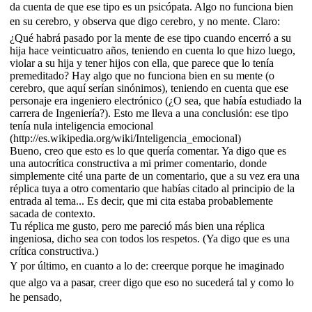
da cuenta de que ese tipo es un psicópata. Algo no funciona bien
en su cerebro, y observa que digo cerebro, y no mente. Claro:
¿Qué habrá pasado por la mente de ese tipo cuando encerró a su
hija hace veinticuatro años, teniendo en cuenta lo que hizo luego,
violar a su hija y tener hijos con ella, que parece que lo tenía
premeditado? Hay algo que no funciona bien en su mente (o
cerebro, que aquí serían sinónimos), teniendo en cuenta que ese
personaje era ingeniero electrónico (¿O sea, que había estudiado la
carrera de Ingeniería?). Esto me lleva a una conclusión: ese tipo
tenía nula inteligencia emocional
(http://es.wikipedia.org/wiki/Inteligencia_emocional)
Bueno, creo que esto es lo que quería comentar. Ya digo que es
una autocrítica constructiva a mi primer comentario, donde
simplemente cité una parte de un comentario, que a su vez era una
réplica tuya a otro comentario que habías citado al principio de la
entrada al tema... Es decir, que mi cita estaba probablemente
sacada de contexto.
Tu réplica me gusto, pero me pareció más bien una réplica
ingeniosa, dicho sea con todos los respetos. (Ya digo que es una
crítica constructiva.)
Y por último, en cuanto a lo de: creerque porque he imaginado
que algo va a pasar, creer digo que eso no sucederá tal y como lo
he pensado,