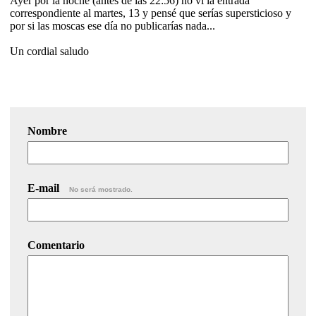
Ayer por la noche (antes de las 22:56) no vi la entrada
correspondiente al martes, 13 y pensé que serías supersticioso y
por si las moscas ese día no publicarías nada...
Un cordial saludo
Nombre
E-mail
No será mostrado.
Comentario