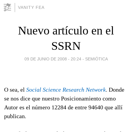
VANITY FEA
Nuevo artículo en el
SSRN
09 DE JUNIO DE 2008 - 20:24
-
SEMIÓTICA
O sea, el
Social Science Research Network
. Donde
se nos dice que nuestro Posicionamiento como
Autor es el número 12284 de entre 94640 que allí
publican.