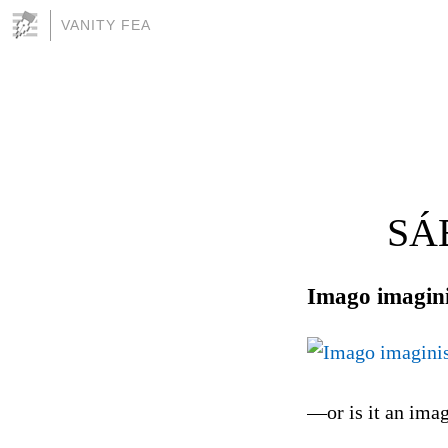
VANITY FEA
SÁ
Imago imagin
—or is it an imag