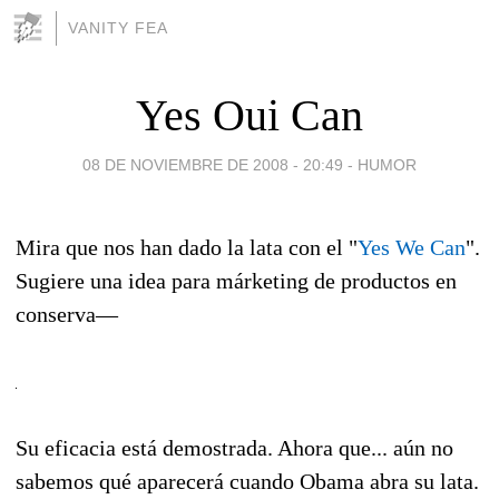
VANITY FEA
Yes Oui Can
08 DE NOVIEMBRE DE 2008 - 20:49
-
HUMOR
Mira que nos han dado la lata con el "
Yes We Can
".
Sugiere una idea para márketing de productos en
conserva—
Su eficacia está demostrada. Ahora que... aún no
sabemos qué aparecerá cuando Obama abra su lata.