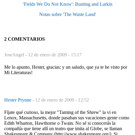
'Fields We Do Not Know': Bunting and Larkin
Notas sobre 'The Waste Land'
2 COMENTARIOS
JoseAngel -
12 de enero de 2009 - 15:17
Me lo apunto, Hester, gracias; y un saludo, que ya te he visto por
Mi Literaturas!
Hester Prynne
-
12 de enero de 2009 - 12:52
Fíjate qué curioso, la mejor "Taming of the Shrew" la vi en
Lenox, Massachusetts, donde pasaban sus vacaciones gente como
Edith Wharton, Hawthorne o Twain. No sé si conocerás la
compañía que tiene allí un teatro que imita al Globe, se llaman
Shakespeare & Company (http://www.shakespeare.org/). Si