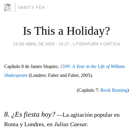
VANITY FEA
Is This a Holiday?
14 DE ABRIL DE 2009 - 10:27
-
LITERATURA Y CRÍTICA
Capítulo 8 de James Shapiro,
1599: A Year in the Life of William
Shakespeare
(Londres: Faber and Faber, 2005).
(Capítulo 7:
Book Burning
)
8. ¿Es fiesta hoy?
—La agitación popular en
Roma y Londres, en
Julius Caesar.