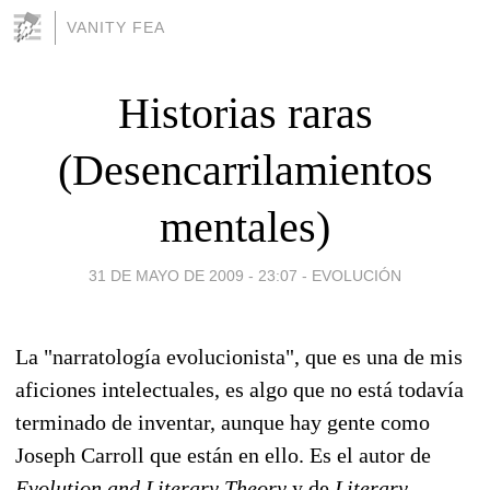
VANITY FEA
Historias raras
(Desencarrilamientos
mentales)
31 DE MAYO DE 2009 - 23:07
-
EVOLUCIÓN
La "narratología evolucionista", que es una de mis
aficiones intelectuales, es algo que no está todavía
terminado de inventar, aunque hay gente como
Joseph Carroll que están en ello. Es el autor de
Evolution and Literary Theory
y de
Literary