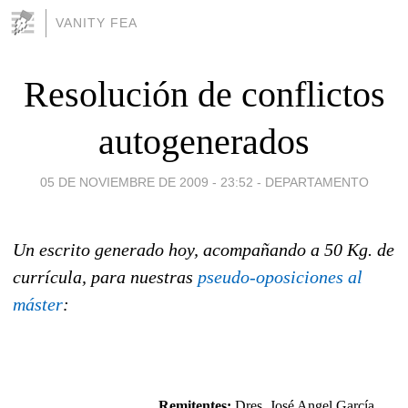
VANITY FEA
Resolución de conflictos
autogenerados
05 DE NOVIEMBRE DE 2009 - 23:52
-
DEPARTAMENTO
Un escrito generado hoy, acompañando a 50 Kg. de
currícula, para nuestras
pseudo-oposiciones al
máster
:
Remitentes:
Dres. José Angel García