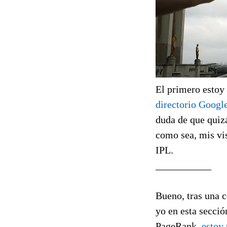
El primero estoy 
directorio Google
duda de que quizá
como sea, mis vi
IPL.
___________
Bueno, tras una c
yo en esta secci
PageRank,
estoy