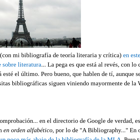
(con mi bibliografía de teoría literaria y crítica)
en est
 sobre literatura
... La pega es que está al revés, con lo 
 esté el último. Pero bueno, que hablen de tí, aunque se
sitas bibliográficas siguen viniendo mayormente de la 
omprobación... en el directorio de Google de verdad, e
ón
en orden alfabético,
por lo de "A Bibliography..." En 
 un poco más abajo de la bibliografía de la MLA
. Pero 