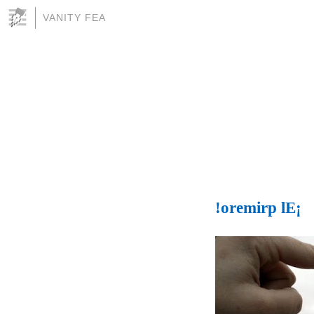
VANITY FEA
!oremirp lE¡