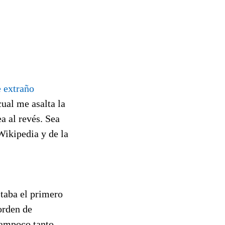
e extraño
cual me asalta la
a al revés. Sea
Wikipedia y de la
staba el primero
orden de
tampoco tanto,