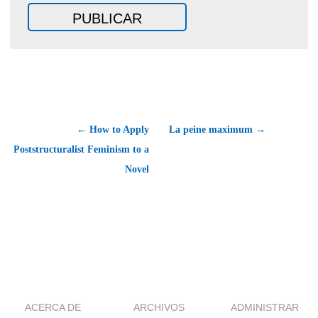
← How to Apply
La peine maximum →
Poststructuralist Feminism to a
Novel
ACERCA DE
ARCHIVOS
ADMINISTRAR