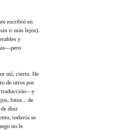
are escribió en
sin ir más lejos).
erables y
ivas—pero
or mí, cierto. He
to de otros por
or traducción—y
os, fotos... de
 de diez
nto, todavía se
luego no le