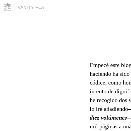
VANITY FEA
Empecé este blog
haciendo ha sido
códice, como hom
intento de dignif
he recogido dos 
lo iré añadiendo
diez volúmenes
mil páginas a una