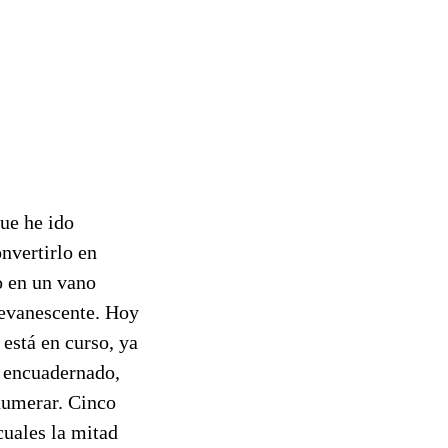
ue he ido
nvertirlo en
o en un vano
a evanescente. Hoy
está en curso, ya
y encuadernado,
numerar. Cinco
cuales la mitad