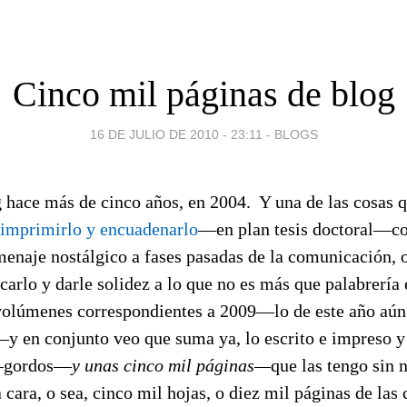
Cinco mil páginas de blog
16 DE JULIO DE 2010 - 23:11
-
BLOGS
 hace más de cinco años, en 2004. Y una de las cosas q
imprimirlo y encuadenarlo
—en plan tesis doctoral—co
enaje nostálgico a fases pasadas de la comunicación, 
icarlo y darle solidez a lo que no es más que palabrerí
volúmenes correspondientes a 2009—lo de este año aún 
—y en conjunto veo que suma ya, lo escrito e impreso 
—
gordos—
y unas cinco mil páginas—
que las tengo sin 
 cara, o sea, cinco mil hojas, o diez mil páginas de las 