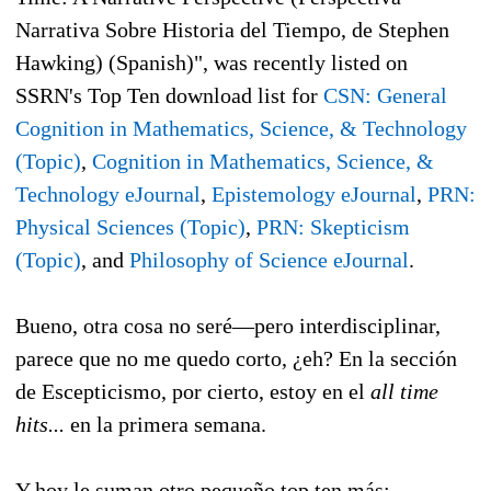
Narrativa Sobre Historia del Tiempo, de Stephen
Hawking) (Spanish)", was recently listed on
SSRN's Top Ten download list for
CSN: General
Cognition in Mathematics
, Science, & Technology
(Topic)
,
Cognition in Mathematics, Science, &
Technology eJournal
,
Epistemology eJournal
,
PRN:
Physical Sciences (Topic)
,
PRN: Skepticism
(Topic)
, and
Philosophy of Science eJournal
.
Bueno, otra cosa no seré—pero interdisciplinar,
parece que no me quedo corto, ¿eh? En la sección
de Escepticismo, por cierto, estoy en el
all time
hits...
en la primera semana.
Y hoy le suman otro pequeño top ten más: