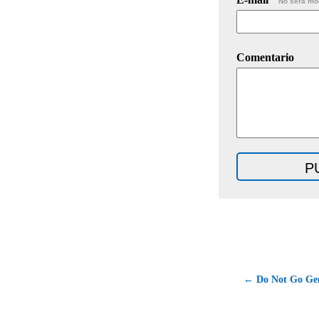
No será mo
Comentario
← Do Not Go Gen