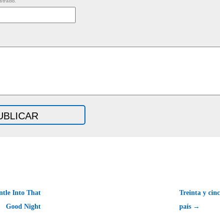
strado.
tle Into That
Treinta y cin
Good Night
país →