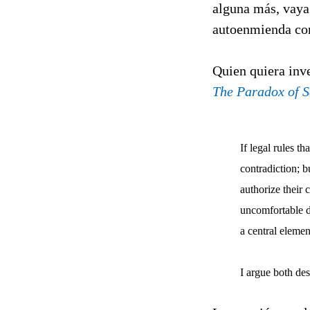
alguna más, vaya 
autoenmienda cons
Quien quiera inve
The Paradox of 
If legal rules 
contradiction; b
authorize their
uncomfortable di
a central elemen
I argue both des