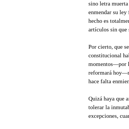
sino letra muert
enmendar su ley 
hecho es totalmen
artículos sin que 
Por cierto, que s
constitucional ha
momentos—por la 
reformará hoy—ni
hace falta enmie
Quizá haya que am
tolerar la inmuta
excepciones, cuan