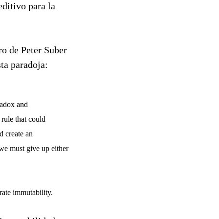
ditivo para la
ro de Peter Suber
sta paradoja:
radox and
 rule that could
d create an
 we must give up either
rate immutability.