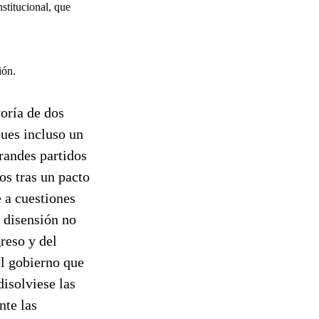
stitucional, que
ión.
oría de dos
pues incluso un
randes partidos
os tras un pacto
 a cuestiones
 disensión no
reso y del
el gobierno que
isolviese las
nte las