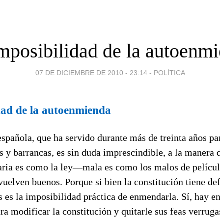
mposibilidad de la autoenm
07 DE DICIEMBRE DE 2010 - 23:14
-
POLÍTICA
dad de la autoenmienda
spañola, que ha servido durante más de treinta años par
s y barrancas, es sin duda imprescindible, a la manera 
aria es como la ley—mala es como los malos de películ
uelven buenos. Porque si bien la constitución tiene defe
s es la imposibilidad práctica de enmendarla. Sí, hay en
a modificar la constitución y quitarle sus feas verruga