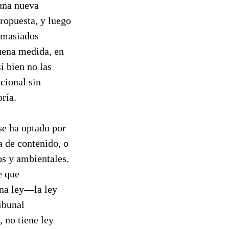
 una nueva
ropuesta, y luego
emasiados
buena medida, en
i bien no las
cional sin
oría.
se ha optado por
a de contenido, o
os y ambientales.
e que
una ley—la ley
ibunal
, no tiene ley