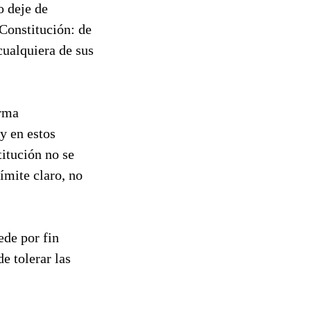
o deje de
Constitución: de
cualquiera de sus
orma
y en estos
itución no se
mite claro, no
ede por fin
e tolerar las