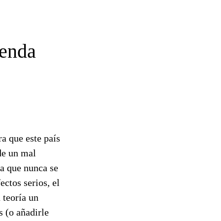
ienda
a que este país
de un mal
a que nunca se
ctos serios, el
 teoría un
s (o añadirle