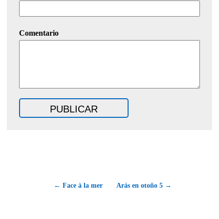
Comentario
← Face à la mer
Arás en otoño 5 →