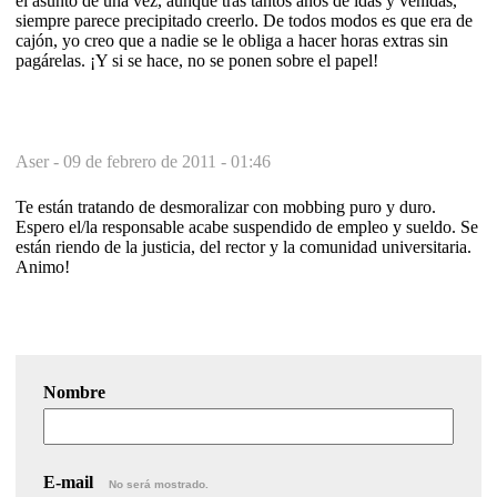
el asunto de una vez, aunque tras tantos años de idas y venidas,
siempre parece precipitado creerlo. De todos modos es que era de
cajón, yo creo que a nadie se le obliga a hacer horas extras sin
pagárelas. ¡Y si se hace, no se ponen sobre el papel!
Aser -
09 de febrero de 2011 - 01:46
Te están tratando de desmoralizar con mobbing puro y duro.
Espero el/la responsable acabe suspendido de empleo y sueldo. Se
están riendo de la justicia, del rector y la comunidad universitaria.
Animo!
Nombre
E-mail
No será mostrado.