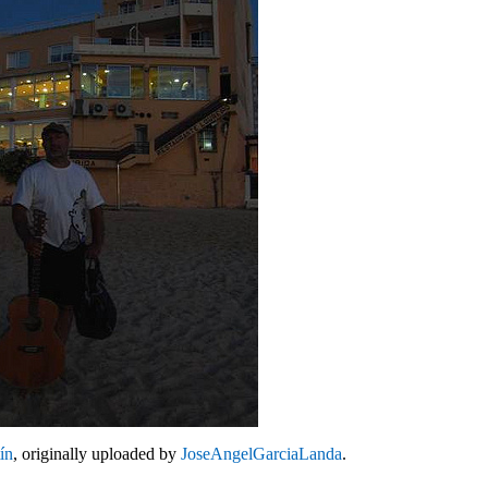
ín
, originally uploaded by
JoseAngelGarciaLanda
.