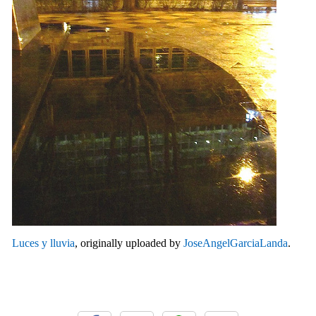
Luces y lluvia
, originally uploaded by
JoseAngelGarciaLanda
.