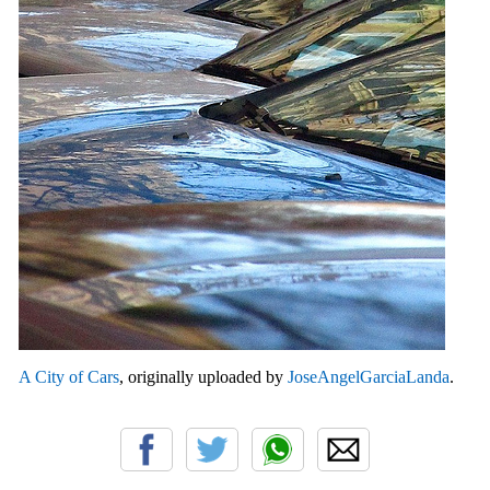
A City of Cars
, originally uploaded by
JoseAngelGarciaLanda
.