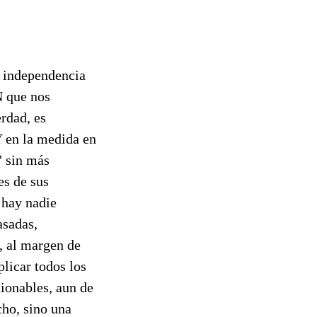
n independencia
 que nos
erdad, es
Y en la medida en
" sin más
es de sus
 hay nadie
asadas,
, al margen de
licar todos los
tionables, aun de
cho, sino una