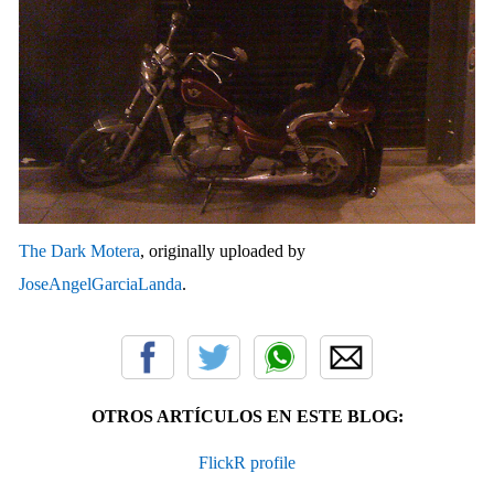
The Dark Motera
, originally uploaded by
JoseAngelGarciaLanda
.
OTROS ARTÍCULOS EN ESTE BLOG:
FlickR profile