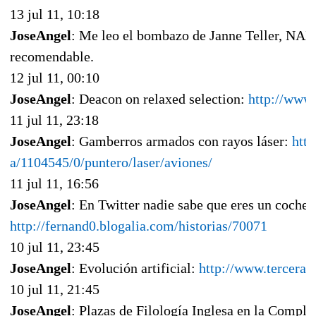
13 jul 11, 10:18
JoseAngel
: Me leo el bombazo de Janne Teller, NAD
recomendable.
12 jul 11, 00:10
JoseAngel
: Deacon on relaxed selection:
http://www.
11 jul 11, 23:18
JoseAngel
: Gamberros armados con rayos láser:
http
a/1104545/0/puntero/laser/avio​nes/
11 jul 11, 16:56
JoseAngel
: En Twitter nadie sabe que eres un coche:
http://fernand0.blogalia.com/historias/70071
10 jul 11, 23:45
JoseAngel
: Evolución artificial:
http://www.tercerac
10 jul 11, 21:45
JoseAngel
: Plazas de Filología Inglesa en la Compl