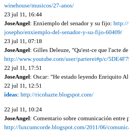
winehouse/musicos/27-anos/
23 jul 11, 16:44
JoseAngel
: Enxiemplo del senador y su fijo:
http://
josepho/enxiemplo-del-senador-y-su-fijo-60409/
23 jul 11, 07:18
JoseAngel
: Gilles Deleuze, "Qu'est-ce que l'acte de 
http://www.youtube.com/user/parterei#p/c/5DE4
22 jul 11, 17:51
JoseAngel
: Oscar: "He estado leyendo Enriquito Alf
22 jul 11, 12:51
ideas
:
http://ricohazte.blogspot.com/
22 jul 11, 10:24
JoseAngel
: Comentario sobre comunicación entre pr
http://luxcumcorde.blogspot.com/2011/06/comunicac