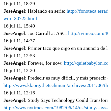
16 jul 11, 18:29
JoseAngel
: Hablando en serie:
http://fonoteca.esrad
wire-30725.html
16 jul 11, 15:40
JoseAngel
: Joe Carroll at ASC:
http://vimeo.com/40
16 jul 11, 14:37
JoseAngel
: Primer taco que oigo en un anuncio de la 
16 jul 11, 12:53
JoseAngel
: Forever, for now:
http://quietbabylon.co
16 jul 11, 12:20
JoseAngel
: Predecir es muy difícil, y más predecir el
http://www.kk.org/thetechnium/archives/2011/06/th
16 jul 11, 12:16
JoseAngel
: Study Says Technology Could Transform
http://www.nytimes.com/1982/06/14/us/study-says-t