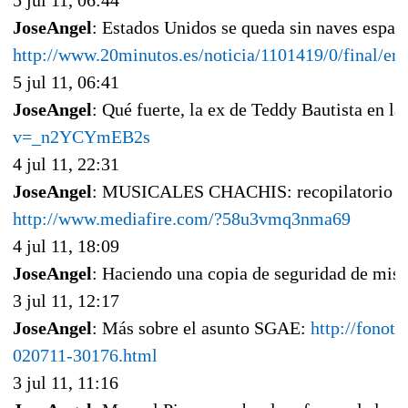
5 jul 11, 06:44
JoseAngel
: Estados Unidos se queda sin naves espaci
http://www.20minutos.es/noticia/1101419/0/final/era
5 jul 11, 06:41
JoseAngel
: Qué fuerte, la ex de Teddy Bautista en la
v=_n2YCYmEB2s
4 jul 11, 22:31
JoseAngel
: MUSICALES CHACHIS: recopilatorio por 
http://www.mediafire.com/?58u3vmq3nma69
4 jul 11, 18:09
JoseAngel
: Haciendo una copia de seguridad de mis 
3 jul 11, 12:17
JoseAngel
: Más sobre el asunto SGAE:
http://fonot
020711-30176.html
3 jul 11, 11:16