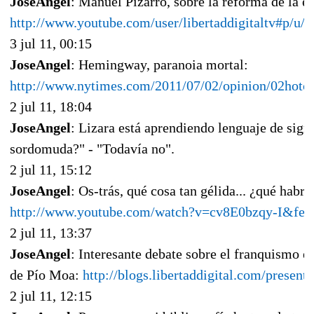
JoseAngel
: Manuel Pizarro, sobre la reforma de la 
http://www.youtube.com/user/libertaddigitaltv#p/u
3 jul 11, 00:15
JoseAngel
: Hemingway, paranoia mortal:
http://www.nytimes.com/2011/07/02/opinion/02hot
2 jul 11, 18:04
JoseAngel
: Lizara está aprendiendo lenguaje de sign
sordomuda?" - "Todavía no".
2 jul 11, 15:12
JoseAngel
: Os-trás, qué cosa tan gélida... ¿qué habr
http://www.youtube.com/watch?v=cv8E0bzqy-I&fea
2 jul 11, 13:37
JoseAngel
: Interesante debate sobre el franquismo e
de Pío Moa:
http://blogs.libertaddigital.com/present
2 jul 11, 12:15