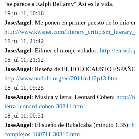
"se parece a Ralph Bellamy" Así es la vida.
19 jul 11, 10:16
JoseAngel
: Me ponen en primer puesto de lo mío en
http://www.kwsnet.com/literary_criticism_literary_t
18 jul 11, 21:42
JoseAngel
: Eilmer el monje volador:
http://en.wiki
18 jul 11, 21:12
JoseAngel
: Reseña de EL HOLOCAUSTO ESPAÑOL d
http://www.nodulo.org/ec/2011/n112p13.htm
18 jul 11, 09:25
JoseAngel
: Música y letra: Leonard Cohen:
http://f
letra-leonard-cohen-30841.html
18 jul 11, 00:51
JoseAngel
: El sueño de Rubalcaba (minuto 1.35):
ht
complejos-160711-30810.html