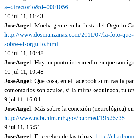
a=directorio&d=0001056
10 jul 11, 11:43
JoseAngel
: Mucha gente en la fiesta del Orgullo Gay
http://www.dosmanzanas.com/2011/07/la-foto-que-dif
sobre-el-orgullo.html
10 jul 11, 10:48
JoseAngel
: Hay un punto intermedio en que son igual
10 jul 11, 10:48
JoseAngel
: Qué cosa, en el facebook si miras la panta
comentarios son azules, si la miras esquinada, tu tex
9 jul 11, 16:04
JoseAngel
: Más sobre la conexión (neurológica) entr
http://www.ncbi.nlm.nih.gov/pubmed/19526735
9 jul 11, 15:51
JoseAngel
: El cerebro de las tripas:
http://charbonni