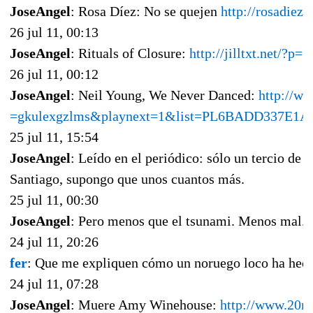
JoseAngel
: Rosa Díez: No se quejen
http://rosadiez.
26 jul 11, 00:13
JoseAngel
: Rituals of Closure:
http://jilltxt.net/?p=
26 jul 11, 00:12
JoseAngel
: Neil Young, We Never Danced:
http://w
=gkulexgzlms&playnext=1&list=P​L6BADD337E1
25 jul 11, 15:54
JoseAngel
: Leído en el periódico: sólo un tercio de 
Santiago, supongo que unos cuantos más.
25 jul 11, 00:30
JoseAngel
: Pero menos que el tsunami. Menos mal.
24 jul 11, 20:26
fer
: Que me expliquen cómo un noruego loco ha hec
24 jul 11, 07:28
JoseAngel
: Muere Amy Winehouse:
http://www.20mi