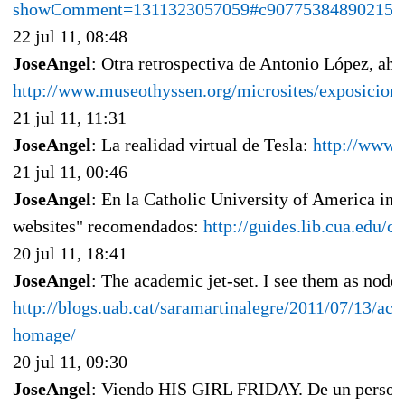
showComment=1311323057059#c907753848902155
22 jul 11, 08:48
JoseAngel
: Otra retrospectiva de Antonio López, aho
http://www.museothyssen.org/microsites/exposicione
21 jul 11, 11:31
JoseAngel
: La realidad virtual de Tesla:
http://www.
21 jul 11, 00:46
JoseAngel
: En la Catholic University of America inc
websites" recomendados:
http://guides.lib.cua.edu
20 jul 11, 18:41
JoseAngel
: The academic jet-set. I see them as node
http://blogs.uab.cat/saramartinalegre/2011/07/13/ac
homage/
20 jul 11, 09:30
JoseAngel
: Viendo HIS GIRL FRIDAY. De un persona