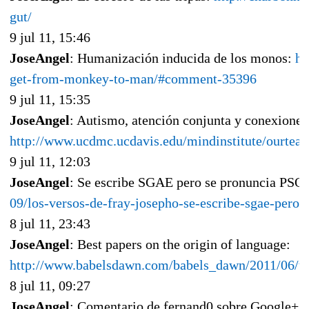
gut/
9 jul 11, 15:46
JoseAngel
: Humanización inducida de los monos:
ht
get-from-monkey-to-man/#comment-35396
9 jul 11, 15:35
JoseAngel
: Autismo, atención conjunta y conexiones
http://www.ucdmc.ucdavis.edu/mindinstitute/ourteam
9 jul 11, 12:03
JoseAngel
: Se escribe SGAE pero se pronuncia PSO
09/los-versos-de-fray-josepho-se-escribe-sgae-pero
8 jul 11, 23:43
JoseAngel
: Best papers on the origin of language:
http://www.babelsdawn.com/babels_dawn/2011/06/the
8 jul 11, 09:27
JoseAngel
: Comentario de fernand0 sobre Google+