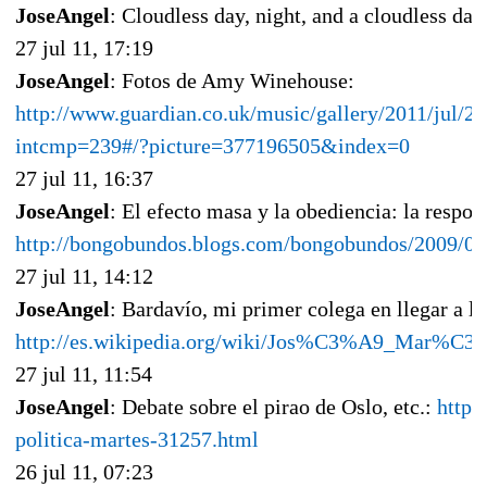
JoseAngel
: Cloudless day, night, and a cloudless day
27 jul 11, 17:19
JoseAngel
: Fotos de Amy Winehouse:
http://www.guardian.co.uk/music/gallery/2011/jul/
intcmp=239#/?picture=377196505&index=0
27 jul 11, 16:37
JoseAngel
: El efecto masa y la obediencia: la respon
http://bongobundos.blogs.com/bongobundos/2009/09/
27 jul 11, 14:12
JoseAngel
: Bardavío, mi primer colega en llegar a l
http://es.wikipedia.org/wiki/Jos%C3%A9_Mar
27 jul 11, 11:54
JoseAngel
: Debate sobre el pirao de Oslo, etc.:
http:
politica-martes-31257.html
26 jul 11, 07:23