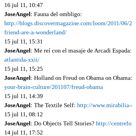
16 jul 11, 10:47
JoseAngel
: Fauna del ombligo:
http://blogs.discovermagazine.com/loom/2011/06/2
friend-are-a-wonderland/
15 jul 11, 15:31
JoseAngel
: Me reí con el masaje de Arcadi Espada:
h
atlantida-xxii/
15 jul 11, 15:25
JoseAngel
: Holland on Freud on Obama on Obama:
your-brain-culture/201107/freud-obama
15 jul 11, 14:39
JoseAngel
: The Textile Self:
http://www.mirabilia-d
15 jul 11, 08:12
JoseAngel
: Do Objects Tell Stories?
http://centrefo
14 jul 11, 17:52