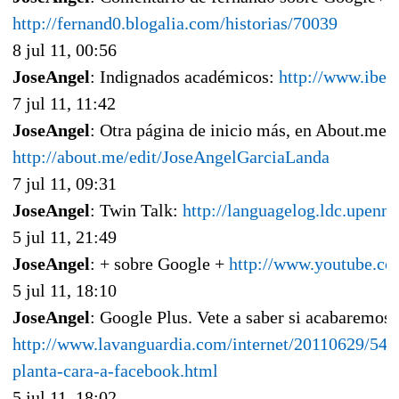
http://fernand0.blogalia.com/historias/70039
8 jul 11, 00:56
JoseAngel
: Indignados académicos:
http://www.iber
7 jul 11, 11:42
JoseAngel
: Otra página de inicio más, en About.me:
http://about.me/edit/JoseAngelGarciaLanda
7 jul 11, 09:31
JoseAngel
: Twin Talk:
http://languagelog.ldc.upenn
5 jul 11, 21:49
JoseAngel
: + sobre Google +
http://www.youtube.
5 jul 11, 18:10
JoseAngel
: Google Plus. Vete a saber si acabaremos t
http://www.lavanguardia.com/internet/20110629/541
planta-cara-a-facebook.html
5 jul 11, 18:02