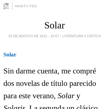
VANITY FEA
Solar
15 DE AGOSTO DE 2011 - 18:57
-
LITERATURA Y CRÍTICA
Solar
Sin darme cuenta, me compré
dos novelas de título parecido
para este verano,
Solar
y
Solaris.
La segunda un clásico