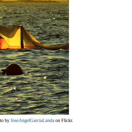
oto by
JoseAngelGarciaLanda
on Flickr.