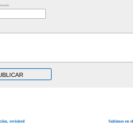
strado.
ión, revisited
Subimos en e