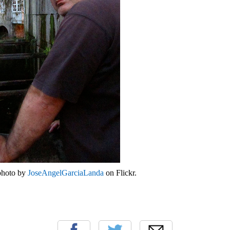
 photo by
JoseAngelGarciaLanda
on Flickr.