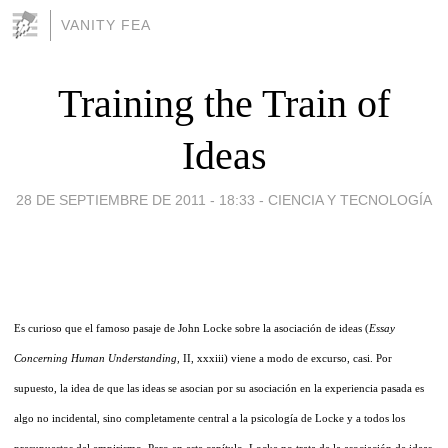
VANITY FEA
Training the Train of
Ideas
28 DE SEPTIEMBRE DE 2011 - 18:33
-
CIENCIA Y TECNOLOGÍA
Es curioso que el famoso pasaje de John Locke sobre la asociación de ideas (
Essay
Concerning Human Understanding,
II, xxxiii) viene a modo de excurso, casi. Por
supuesto, la idea de que las ideas se asocian por su asociación en la experiencia pasada es
algo no incidental, sino completamente central a la psicología de Locke y a todos los
presupuestos del empirismo. Pero en este capítulo, Locke no trata de la asociación de ideas