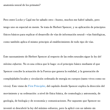
anatomía neural de los primates?
Pero entre Locke y Cajal me he saltado otro—bueno, muchos me habré saltado, pero
tengo uno en especial en mente. Se trata de Herbert Spencer, y su aplicación de principios
físicos básicos para explicar el desarrollo de vías de información neural—vías fisiológicas,
como también aplica el mismo principio al establecimiento de todo tipo de vías.
Este razonamiento de Herbert Spencer al respecto de las redes neurales sigue
la ley del
mínimo esfuerzo.
No es una crítica que le hago: es el principio básico mediante el que
Spencer concibe la actuación de la Fuerza que genera la realidad, y la generación de
complejidades locales y circulación ordenada de energía en cuerpos (tanto vivos como no
vivos). Esto viene de
First Principles,
del capítulo donde Spencer explica la dirección del
movimiento y su ordenación: a nivel de física básica, de cosmología y astronomía, de
geología, de biología y de economía y comunicaciones. Por supuesto que Spencer no
inventó ni descubrió la ley del mínimo esfuerzo, pero la aplicó con un talento sin