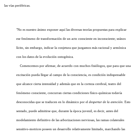
las vías periféricas.
"No es nuestro ánimo exponer aquí las diversas teorías propuestas para explicar
ese fenómeno de transformación de un acto consciente en inconsciente; seános
lícito, sin embargo, indicar la conjetura que juzgamos más racional y armónica
con los datos de la evolución ontogénica.
Comencemos por afirmar, de acuerdo con muchos fisiólogos, que para que una
excitación pueda llegar al campo de la consciencia, es condición indispensable
que alcance cierta intensidad y además que en la corteza cerebral, teatro del
fenómeno consciente, concurran ciertas condiciones físico-químicas todavía
desconocidas que se traducen en lo dinámico por el
despertar de la atención.
Esto
sentado, puede admitirse que, durante la época juvenil, es decir, antes del
modelamiento definitivo de las arborizaciones nerviosas, las ramas colaterales
sensitivo-motrices poseen un desarrollo relativamente limitado, marchando las