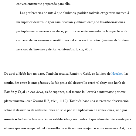
convenientemente preparada para ello.
Las preferencias de ruta á que aludimos, podrían todavía exagerarse merced á
un superior desarrollo (por ramificación y estiramiento) de las arborizaciones
protoplásmico-nerviosas, es decir, por un creciente aumento de la superficie de
contacto de las neuronas constitutivas del arco excito-motor. (
Textura del sistema
nervioso del hombre y de los vertebrados,
I, xix, 456).
De aquí a Hebb hay un paso. También recalca Ramón y Cajal, en la línea de
Haeckel
, las
similitudes entre la ontogénesis y la filogenia del desarrollo cerebral (hoy esto haría de
Ramón y Cajal un
evo-devo,
es de suponer, o al menos lo llevaría a interesarse por este
planteamiento—ver
Textura
II.2, xlvii, 1119). También hace una interesante observación
sobre el desarrollo de redes neurales no sólo por multiplicación de conexiones, sino por
muerte selectiva
de las conexiones establecidas y no usadas. Especialmente interesante para
el tema que nos ocupa, el del desarrollo de activaciones conjuntas entre neuronas. Asi, dice