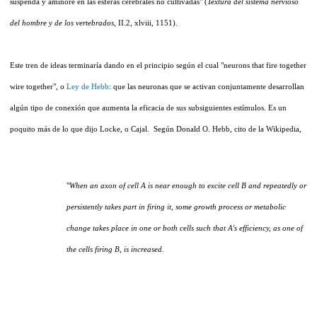
suspenda y aminore en las esferas cerebrales no cultivadas" (
Textura del sistema nervioso
del hombre y de los vertebrados,
II.2, xlviii, 1151).
Este tren de ideas terminaría dando en el principio según el cual "neurons that fire together
wire together", o
Ley de Hebb
: que las neuronas que se activan conjuntamente desarrollan
algún tipo de conexión que aumenta la eficacia de sus subsiguientes estímulos. Es un
poquito más de lo que dijo Locke, o Cajal. Según Donald O. Hebb, cito de la Wikipedia,
"
When an axon of cell A is near enough to excite cell B and repeatedly or
persistently takes part in firing it, some growth process or metabolic
change takes place in one or both cells such that A's efficiency, as one of
the cells firing B, is increased.