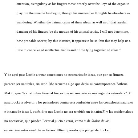
attention, as regularly as his fingers move orderly over the keys of the organ to
play out the tune he has begun, though his unattentive thoughts be elsewhere a-
wandering. Whether the natural cause of these
ideas
, as well as of that regular
dancing of his fingers, be the motion of his animal spirits, I will not determine,
how probable soever, by this instance, it appears to be so; but this may help us a
little to conceive of intellectual habits and of the tying together of
ideas."
Y de aquí pasa Locke a tratar conexiones no necesarias de ideas, que por su firmeza
parecen ser naturales, sin serlo. Me recuerda algo que decía su contemporánea Bathsua
Makin, que "la costumbre tiene tal fuerza que se convierte en una segunda naturaleza". Y
pasa Locke a advertir a los pensadores contra esta confusión entre las conexiones naturales
e innatas de ideas (¿quién dijo que Locke no era
también
un innatista?) y las accidentales o
no necesarias, que pueden llevar al juicio a error, como si de
ídolos de los
encarrilamientos mentales
se tratara. Último párrafo que pongo de Locke: