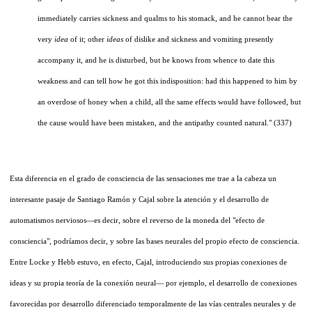
immediately carries sickness and qualms to his stomack, and he cannot bear the
very
idea
of it; other
ideas
of dislike and sickness and vomiting presently
accompany it, and he is disturbed, but he knows from whence to date this
weakness and can tell how he got this indisposition: had this happened to him by
an overdose of honey when a child, all the same effects would have followed, but
the cause would have been mistaken, and the antipathy counted natural." (337)
Esta diferencia en el grado de consciencia de las sensaciones me trae a la cabeza un
interesante pasaje de Santiago Ramón y Cajal sobre la atención y el desarrollo de
automatismos nerviosos—es decir, sobre el reverso de la moneda del "efecto de
consciencia", podríamos decir, y sobre las bases neurales del propio efecto de consciencia.
Entre Locke y Hebb estuvo, en efecto, Cajal, introduciendo sus propias conexiones de
ideas y su propia teoría de la conexión neural— por ejemplo, el desarrollo de conexiones
favorecidas por desarrollo diferenciado temporalmente de las vías centrales neurales y de