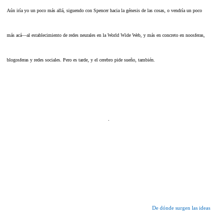
Aún iría yo un poco más allá, siguendo con Spencer hacia la génesis de las cosas, o vendría un poco
más acá—al establecimiento de redes neurales en la World Wide Web, y más en concreto en noosferas,
blogosferas y redes sociales. Pero es tarde, y el cerebro pide sueño, también.
De dónde surgen las ideas