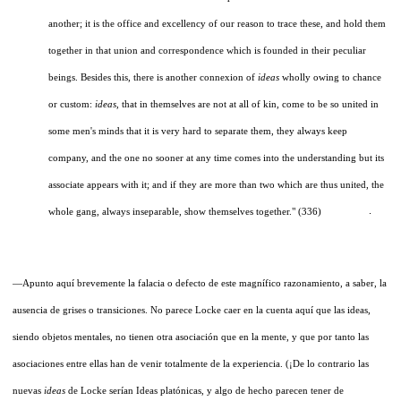
another; it is the office and excellency of our reason to trace these, and hold them
together in that union and correspondence which is founded in their peculiar
beings. Besides this, there is another connexion of
ideas
wholly owing to chance
or custom:
ideas,
that in themselves are not at all of kin, come to be so united in
some men's minds that it is very hard to separate them, they always keep
company, and the one no sooner at any time comes into the understanding but its
associate appears with it; and if they are more than two which are thus united, the
whole gang, always inseparable, show themselves together." (336)
—Apunto aquí brevemente la falacia o defecto de este magnífico razonamiento, a saber, la
ausencia de grises o transiciones. No parece Locke caer en la cuenta aquí que las ideas,
siendo objetos mentales, no tienen otra asociación que en la mente, y que por tanto las
asociaciones entre ellas han de venir totalmente de la experiencia. (¡De lo contrario las
nuevas
ideas
de Locke serían Ideas platónicas, y algo de hecho parecen tener de