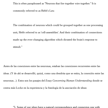
This is often paraphrased as "Neurons that fire together wire together." It is
commonly referred to as Hebb's Law.
The combination of neurons which could be grouped together as one processing
unit, Hebb referred to as 'cell-assemblies'. And their combination of connections
made up the ever-changing algorithm which dictated the brain's response to
stimuli."
Antes de las conexiones entre las neuronas, estaban las conexiones recurrentes entre las
ideas. (Y de ahí se desarrolló, quizá, como una dendrita que se estira, la conexión entre las
neuronas...). Estos son los pasajes del
Essay Concerning Human Understanding
donde se
centra más Locke en la experiencia y la fisiología de la asociación de ideas:
"5. Some of our
ideas
have a natural correspondence and connexion one with