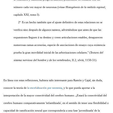
número cada vez mayor de neuronas (véase
Histogénesis de la médula espinal,
capítulo XXI, tomo I).
2º Es un hecho también que el ajuste definitivo de estas relaciones no se
verifica sino después de algunos tanteos, advirtiéndose que antes de que las
expansiones lleguen á su destino y creen articulaciones estables, desaparecen
numerosas ramas accesorias, especie de asociaciones de ensayo cuya existencia
prueba la gran movilidad inicial de las arborizaciones celulares." (
Textura
del
sistema nervioso del hombre y de los vertebrados,
II.2, xlviii, 1150-51).
En línea con estas reflexiones, hubiera sido interesante para Ramón y Cajal, sin duda,
conocer la teoría de
la encefalización por neotenia
, y lo que pueda aportar a la
interpretación de la mayor conectividad del cerebro humano. ¿Estará la conectividad del
cerebro humano comparativamente 'infantilizada', en el sentido de tener una flexibilidad o
capacidad de ramificación neural que correspondería a una fase 'juvenilizada' de la