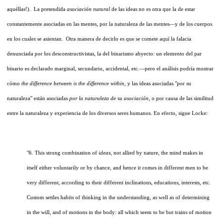
aquéllas!). La pretendida
asociación natural
de las ideas no es otra que la de estar
constantemente asociadas en las mentes, por la naturaleza de las mentes—y de los cuerpos
en los cuales se asientan. Otra manera de decirlo es que se comete aquí la falacia
denunciada por los desconstructivistas, la del binarismo abyecto: un elemento del par
binario es declarado marginal, secundario, accidental, etc.—pero el análisis podría mostrar
cómo
the difference between is the difference within,
y las ideas asociadas "por su
naturaleza" están asociadas
por la naturaleza de su asociación,
o por causa de las similitud
entre la naturaleza y experiencia de los diversos seres humanos. En efecto, sigue Locke:
"6. This strong combination of
ideas,
not allied by nature, the mind makes in
itself either voluntarily or by chance, and hence it comes in different men to be
very different, according to their different inclinations, educations, interests, etc.
Custom settles habits of thinking in the understanding, as well as of determining
in the will, and of motions in the body: all which seem to be but trains of motion