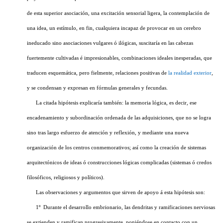
de esta superior asociación, una excitación sensorial ligera, la contemplación de
una idea, un estímulo, en fin, cualquiera incapaz de provocar en un cerebro
ineducado sino asociaciones vulgares ó ilógicas, suscitaría en las cabezas
fuertemente cultivadas é impresionables, combinaciones ideales inesperadas, que
traducen esquemática, pero fielmente, relaciones positivas de
la realidad exterior
,
y se condensan y expresan en fórmulas generales y fecundas.
La citada hipótesis explicaría también: la memoria lógica, es decir, ese
encadenamiento y subordinación ordenada de las adquisiciones, que no se logra
sino tras largo esfuerzo de atención y reflexión, y mediante una nueva
organización de los centros conmemorativos; así como la creación de sistemas
arquitectónicos de ideas ó construcciones lógicas complicadas (sistemas ó credos
filosóficos, religiosos y políticos).
Las observaciones y argumentos que sirven de apoyo á esta hipótesis son:
1º Durante el desarrollo embrionario, las dendritas y ramificaciones nerviosas
se extienden y ramifican progresivamente, poniéndose en contacto con un