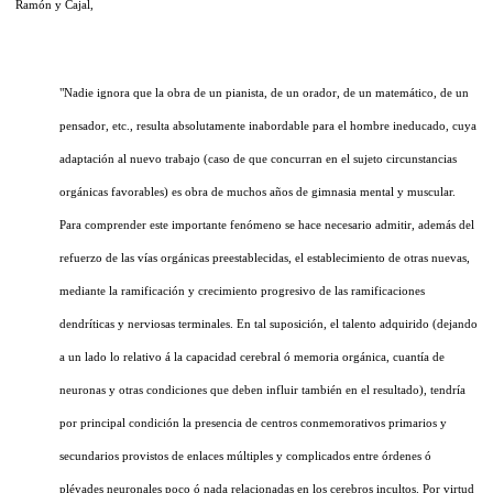
Ramón y Cajal,
"Nadie ignora que la obra de un pianista, de un orador, de un matemático, de un
pensador, etc., resulta absolutamente inabordable para el hombre ineducado, cuya
adaptación al nuevo trabajo (caso de que concurran en el sujeto circunstancias
orgánicas favorables) es obra de muchos años de gimnasia mental y muscular.
Para comprender este importante fenómeno se hace necesario admitir, además del
refuerzo de las vías orgánicas preestablecidas, el establecimiento de otras nuevas,
mediante la ramificación y crecimiento progresivo de las ramificaciones
dendríticas y nerviosas terminales. En tal suposición, el talento adquirido (dejando
a un lado lo relativo á la capacidad cerebral ó memoria orgánica, cuantía de
neuronas y otras condiciones que deben influir también en el resultado), tendría
por principal condición la presencia de centros conmemorativos primarios y
secundarios provistos de enlaces múltiples y complicados entre órdenes ó
pléyades neuronales poco ó nada relacionadas en los cerebros incultos. Por virtud