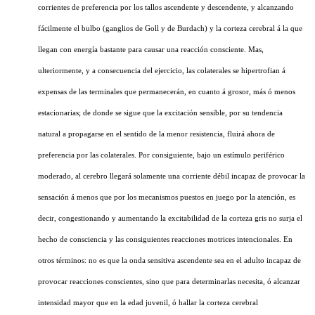
corrientes de preferencia por los tallos ascendente y descendente, y alcanzando
fácilmente el bulbo (ganglios de Goll y de Burdach) y la corteza cerebral á la que
llegan con energía bastante para causar una reacción consciente. Mas,
ulteriormente, y a consecuencia del ejercicio, las colaterales se hipertrofian á
expensas de las terminales que permanecerán, en cuanto á grosor, más ó menos
estacionarias; de donde se sigue que la excitación sensible, por su tendencia
natural a propagarse en el sentido de la menor resistencia, fluirá ahora de
preferencia por las colaterales. Por consiguiente, bajo un estímulo periférico
moderado, al cerebro llegará solamente una corriente débil incapaz de provocar la
sensación á menos que por los mecanismos puestos en juego por la atención, es
decir, congestionando y aumentando la excitabilidad de la corteza gris no surja el
hecho de consciencia y las consiguientes reacciones motrices intencionales. En
otros términos: no es que la onda sensitiva ascendente sea en el adulto incapaz de
provocar reacciones conscientes, sino que para determinarlas necesita, ó alcanzar
intensidad mayor que en la edad juvenil, ó hallar la corteza cerebral