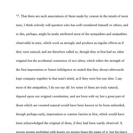
"7. That there are such associations of them made by custom in the minds of most
men, I think nobody will question who has well considered himself or others; and
to this, perhaps, might be justly attributed most of the sympathies and antipathies
observable in men, which work as strongly and produce as regular effects as if
they were natural; and are therefore called so, though they at first had no other
original but the accidental connexion of two
ideas
, which either the strength of
the first impressions or future indulgence so united that they always afterwards
kept company together in that man's mind, as if they were but one
idea.
I say
most of the antipathies, I do not say all: for some of them are truly natural,
depend upon our original constitution, and are born with us; but a great part of
those which are counted natural would have been known to be from unheeded,
though perhaps early, impressions or wanton fancies at first, which would have
been acknowledged the original of them, if they had been warily observed. A
grown person surfeiting with honey no sooner hears the name of it, but his fancy