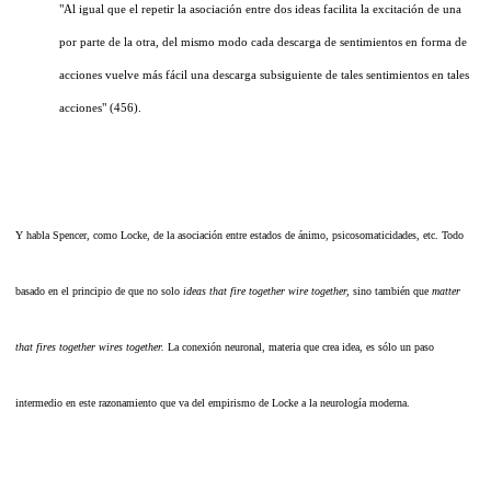
"Al igual que el repetir la asociación entre dos ideas facilita la excitación de una
por parte de la otra, del mismo modo cada descarga de sentimientos en forma de
acciones vuelve más fácil una descarga subsiguiente de tales sentimientos en tales
acciones" (456).
Y habla Spencer, como Locke, de la asociación entre estados de ánimo, psicosomaticidades, etc. Todo
basado en el principio de que no solo
ideas that fire together wire together,
sino también que
matter
that fires together wires together.
La conexión neuronal, materia que crea idea, es sólo un paso
intermedio en este razonamiento que va del empirismo de Locke a la neurología moderna.