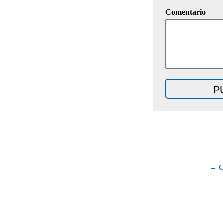
Comentario
← C