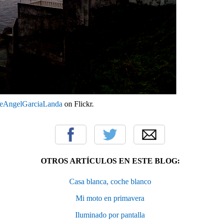
seAngelGarciaLanda
on Flickr.
OTROS ARTÍCULOS EN ESTE BLOG:
Casa blanca, coche blanco
Mi moto en primavera
Iluminado por pantalla