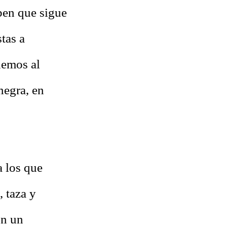
ben que sigue
tas a
nemos al
negra, en
a los que
, taza y
on un