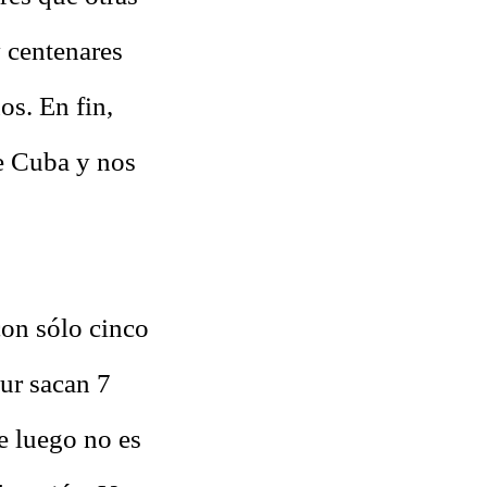
y centenares
os. En fin,
de Cuba y nos
con sólo cinco
ur sacan 7
e luego no es