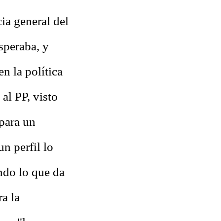
cia general del
speraba, y
n la política
al PP, visto
 para un
n perfil lo
ndo lo que da
ra la