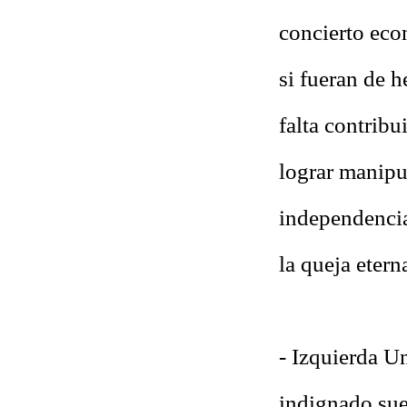
concierto ec
si fueran de 
falta contrib
lograr manipu
independencia
la queja etern
- Izquierda U
indignado sue