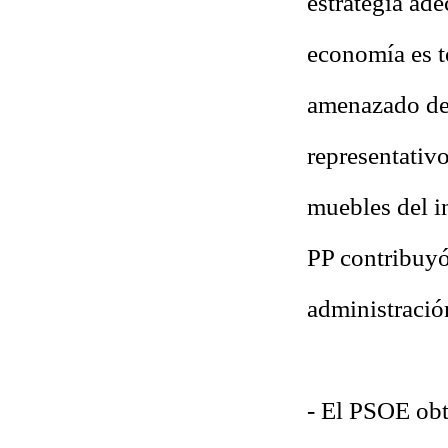
estrategia ad
economía es t
amenazado de 
representativ
muebles del i
PP contribuyó
administració
- El PSOE obt