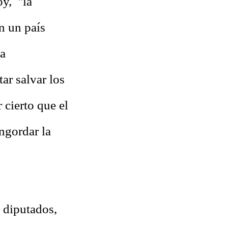
oy, "la
n un país
ma
ar salvar los
cierto que el
ngordar la
 diputados,