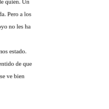
de quién. Un
da. Pero a los
yo no les ha
os estado.
sentido de que
 se ve bien