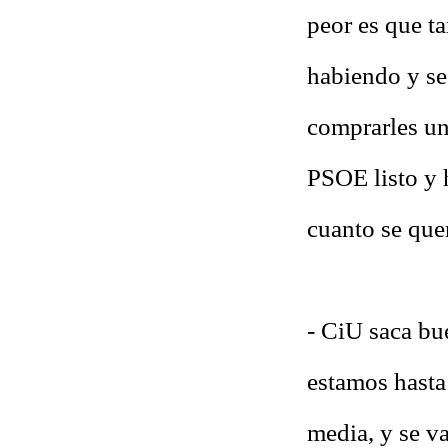
peor es que t
habiendo y se
comprarles un
PSOE listo y 
cuanto se que
- CiU saca bue
estamos hasta 
media, y se v