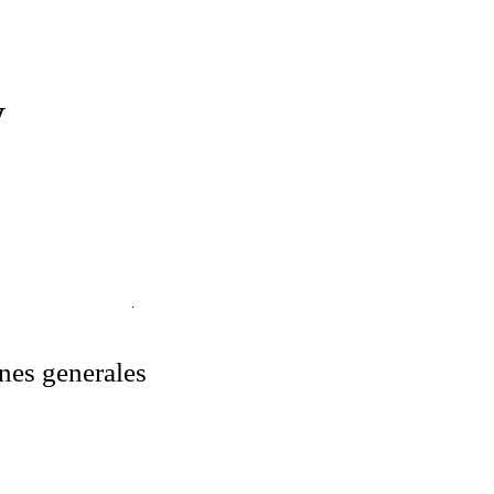
y
ones generales