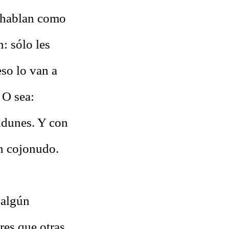
 hablan como
: sólo les
eso lo van a
 O sea:
ldunes. Y con
an cojonudo.
 algún
res que otras