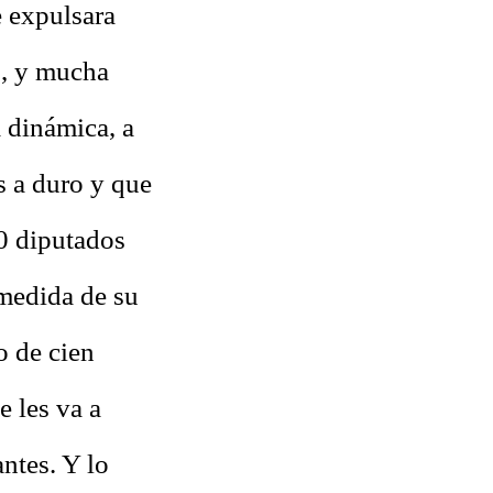
 expulsara
s, y mucha
 dinámica, a
s a duro y que
10 diputados
medida de su
o de cien
e les va a
antes. Y lo