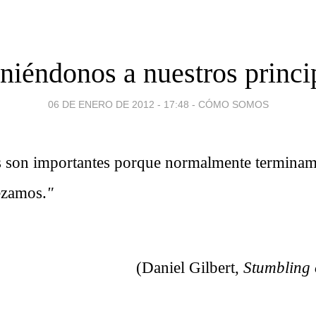
niéndonos a nuestros princi
06 DE ENERO DE 2012 - 17:48
-
CÓMO SOMOS
s son importantes porque normalmente termina
ezamos.
"
(Daniel Gilbert,
Stumbling