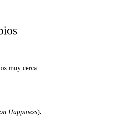
pios
mos muy cerca
 on Happiness
).