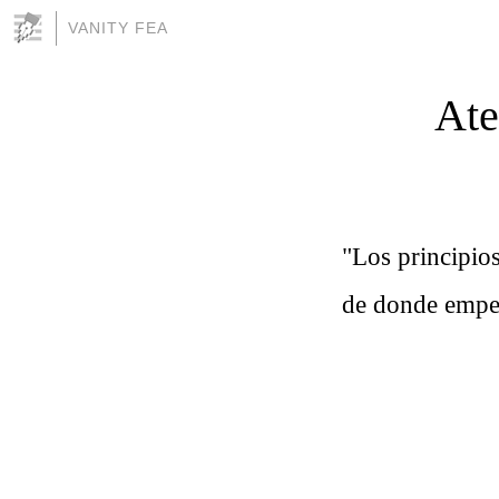
VANITY FEA
Ate
"Los principio
de donde emp