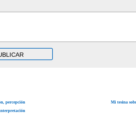
n, percepción
Mi tesina so
interpretación