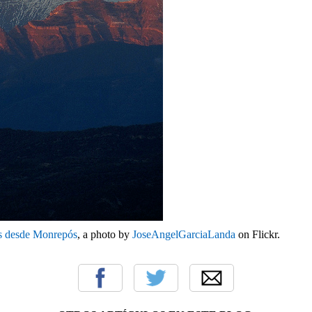
s desde Monrepós
, a photo by
JoseAngelGarciaLanda
on Flickr.