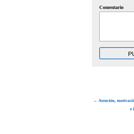
Comentario
← Atención, motivació
e 