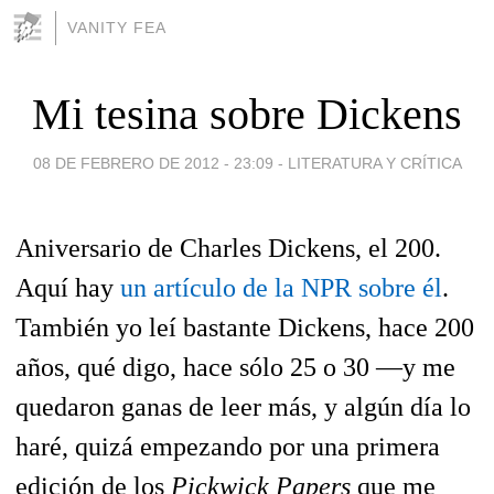
VANITY FEA
Mi tesina sobre Dickens
08 DE FEBRERO DE 2012 - 23:09
-
LITERATURA Y CRÍTICA
Aniversario de Charles Dickens, el 200.
Aquí hay
un artículo de la NPR sobre él
.
También yo leí bastante Dickens, hace 200
años, qué digo, hace sólo 25 o 30 —y me
quedaron ganas de leer más, y algún día lo
haré, quizá empezando por una primera
edición de los
Pickwick Papers
que me