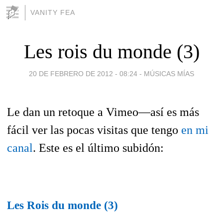
VANITY FEA
Les rois du monde (3)
20 DE FEBRERO DE 2012 - 08:24
-
MÚSICAS MÍAS
Le dan un retoque a Vimeo—así es más
fácil ver las pocas visitas que tengo
en mi
canal
. Este es el último subidón:
Les Rois du monde (3)