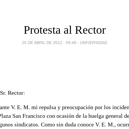
Protesta al Rector
25 DE ABRIL DE 2012 - 09:49
-
UNIVERSIDAD
r. Rector:
nte V. E. M. mi repulsa y preocupación por los inciden
Plaza San Francisco con ocasión de la huelga general d
gunos sindicatos. Como sin duda conoce V. E. M., ocurr