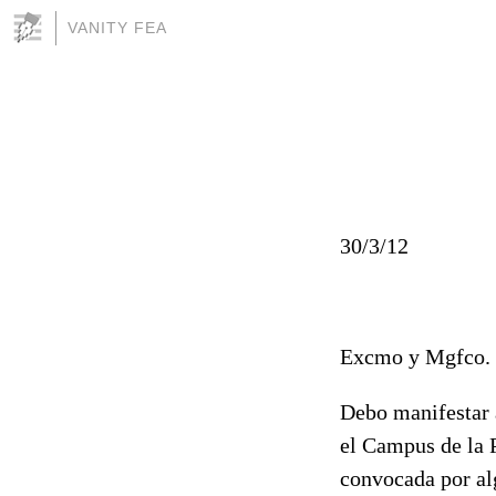
VANITY FEA
30/3/12
Excmo y Mgfco. S
Debo manifestar a
el Campus de la 
convocada por al