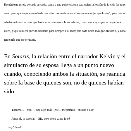
Recuérdeme usted, de tarde en tarde, como a una pobre criatura para quien la lección de la vida fue muy
cruel, pero que supo aprovecharla con valor; recuérdeme usted como una mujer que lo amó, pero que se
odiaba tanto a sí misma que hasta su mismo amor le era odioso; como una mujer que lo despidió a
usted, y que hubiera querido retenerlo para siempre a su lado; que nada desea más que olvidarlo, y nada
teme más que ser olvidada.
En
Solaris,
la relación entre el narrador Kelvin y el
simulacro de su esposa llega a un punto nuevo
cuando, conociendo ambos la situación, se reanuda
sobre la base de quienes son, no de quienes habían
sido:
—Escucha...—dijo—, hay algo más. ¿Me... me parezco... mucho a ella'
—Antes sí, te parecías—dije, pero ahora ya no lo sé.
—¿Cómo?