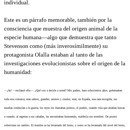
individual.
Este es un párrafo memorable, también por la
consciencia que muestra del origen animal de la
especie humana—algo que demuestra que tanto
Stevenson como (más inverosímilmente) su
protagonista Olalla estaban al tanto de las
investigaciones evolucionistas sobre el origen de la
humanidad:
—¡Ay! —exclamó ella—. ¿Qué voy a decirle a usted? Mis padres, hace ochocientos años, gobernaban
toda esta comarca; eran sabios, grandes, astutos y crueles; eran, en España, una raza escogida; sus
enseñas conducían a la guerra; los reyes los llamaban primos; el pueblo, cuando veía que alzaban horcas
o cuando, al regresar a sus cabañas, las encontraban humeando, maldecía sus nombres. De pronto
sobreviene un cambio. El hombre se ha levantado del bruto, y como se ha levantado del nivel del bruto,