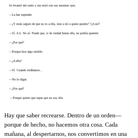
Se levantó del suelo y me miró con sus enormes ojos.
—La has superado.
—¿Y estás seguro de que no es a ella, sino a mí a quien quieres? ?¿A mí?
—Sí. A ti. No sé. Puede que, si de verdad fueras ella, no podría quererte.
—¿Por qué?
—Porque hice algo terrible.
—¿A ella?
—Sí. Cuando estábamos...
—No lo digas.
—¿Por qué?
—Porque quiero que sepas que no soy ella.
Hay que saber recrearse. Dentro de un orden—
porque de hecho, no hacemos otra cosa. Cada
mañana, al despertarnos, nos convertimos en una