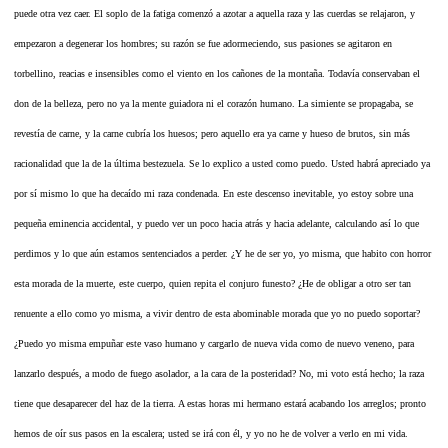
puede otra vez caer. El soplo de la fatiga comenzó a azotar a aquella raza y las cuerdas se relajaron, y
empezaron a degenerar los hombres; su razón se fue adormeciendo, sus pasiones se agitaron en
torbellino, reacias e insensibles como el viento en los cañones de la montaña. Todavía conservaban el
don de la belleza, pero no ya la mente guiadora ni el corazón humano. La simiente se propagaba, se
revestía de carne, y la carne cubría los huesos; pero aquello era ya carne y hueso de brutos, sin más
racionalidad que la de la última bestezuela. Se lo explico a usted como puedo. Usted habrá apreciado ya
por sí mismo lo que ha decaído mi raza condenada. En este descenso inevitable, yo estoy sobre una
pequeña eminencia accidental, y puedo ver un poco hacia atrás y hacia adelante, calculando así lo que
perdimos y lo que aún estamos sentenciados a perder. ¿Y he de ser yo, yo misma, que habito con horror
esta morada de la muerte, este cuerpo, quien repita el conjuro funesto? ¿He de obligar a otro ser tan
renuente a ello como yo misma, a vivir dentro de esta abominable morada que yo no puedo soportar?
¿Puedo yo misma empuñar este vaso humano y cargarlo de nueva vida como de nuevo veneno, para
lanzarlo después, a modo de fuego asolador, a la cara de la posteridad? No, mi voto está hecho; la raza
tiene que desaparecer del haz de la tierra. A estas horas mi hermano estará acabando los arreglos; pronto
hemos de oír sus pasos en la escalera; usted se irá con él, y yo no he de volver a verlo en mi vida.