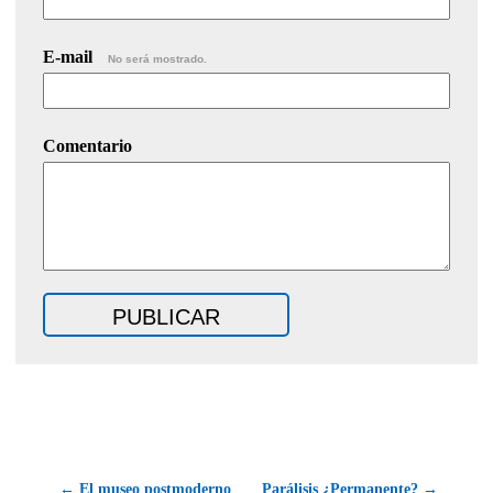
E-mail
No será mostrado.
Comentario
← El museo postmoderno
Parálisis ¿Permanente? →