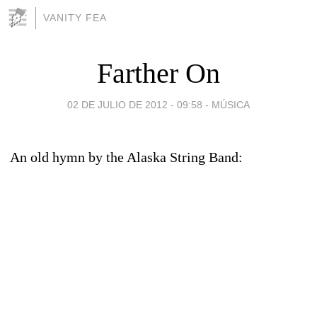
VANITY FEA
Farther On
02 DE JULIO DE 2012 - 09:58
-
MÚSICA
An old hymn by the Alaska String Band: