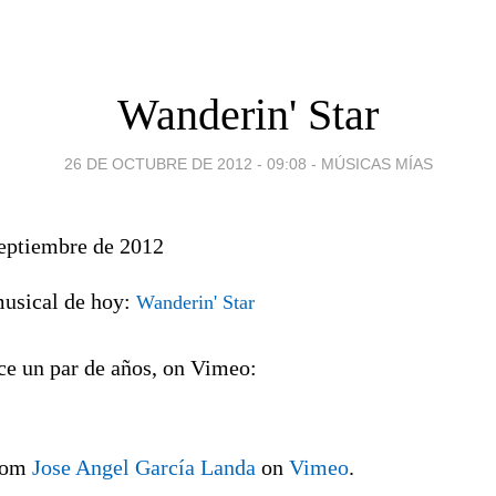
Wanderin' Star
26 DE OCTUBRE DE 2012 - 09:08
-
MÚSICAS MÍAS
eptiembre de 2012
musical de hoy:
Wanderin' Star
ce un par de años, on Vimeo:
rom
Jose Angel García Landa
on
Vimeo
.