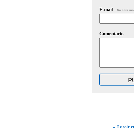
E-mail
No será mo
Comentario
← Le soir vu