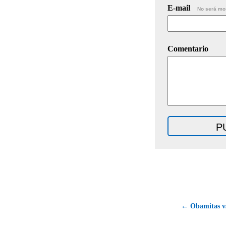
E-mail
No será mo
Comentario
← Obamitas v