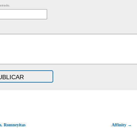
strado.
s. Romneyitas
Affinity →