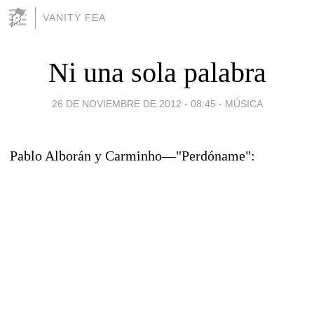
VANITY FEA
Ni una sola palabra
26 DE NOVIEMBRE DE 2012 - 08:45
-
MÚSICA
Pablo Alborán y Carminho—"Perdóname":