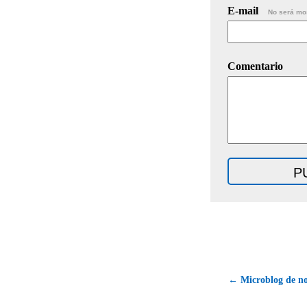
E-mail
No será mo
Comentario
← Microblog de n