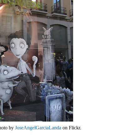
photo by
JoseAngelGarciaLanda
on Flickr.