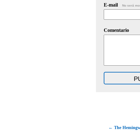
E-mail
No será mo
Comentario
← The Hemingw